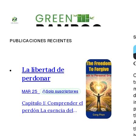
PUBLICACIONES RECIENTES
La libertad de
C
perdonar
t
m
MAR 25
⎯
Solo suscriptores
d
i
Capítulo 1: Comprender el
p
perdón La esencia del
t
perdón A menudo el
A
perdón se malinterpreta y
t
se percibe como un signo
h